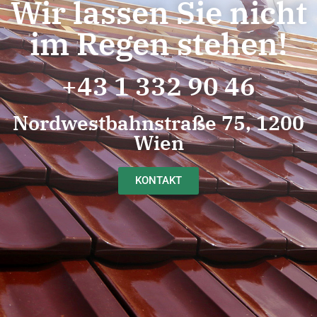
Wir lassen Sie nicht
im Regen stehen!
+43 1 332 90 46
Nordwestbahnstraße 75, 1200
Wien
KONTAKT