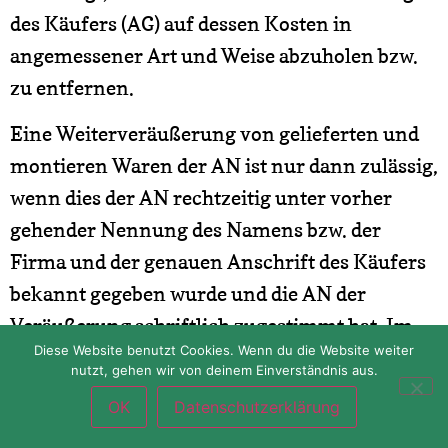
des Käufers (AG) auf dessen Kosten in
angemessener Art und Weise abzuholen bzw.
zu entfernen.
Eine Weiterveräußerung von gelieferten und
montieren Waren der AN ist nur dann zulässig,
wenn dies der AN rechtzeitig unter vorher
gehender Nennung des Namens bzw. der
Firma und der genauen Anschrift des Käufers
bekannt gegeben wurde und die AN der
Veräußerung schriftlich zugestimmt hat. Im
Diese Website benutzt Cookies. Wenn du die Website weiter
Fall der Zustimmung gilt die
nutzt, gehen wir von deinem Einverständnis aus.
Kaufpreisforderung schon jetzt an die AN
OK
Datenschutzerklärung
abgetreten und ist die An jederzeit befugt, den